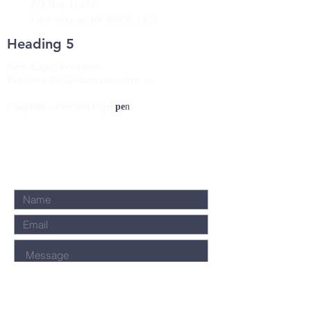
PO Box 11473
Fort Wayne, IN
46858-1473
Heading 5
Barb Eager, President
President.IN8@bluestarmothers.us
Chaplain --Position Open
pe
n